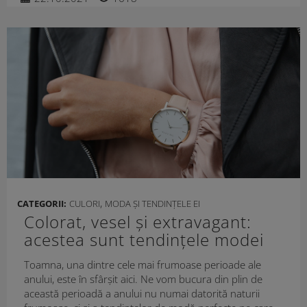
,
CATEGORII:
CULORI
MODA ȘI TENDINȚELE EI
Colorat, vesel și extravagant:
acestea sunt tendințele modei
pentru toamna anului 2021
Toamna, una dintre cele mai frumoase perioade ale
anului, este în sfârșit aici. Ne vom bucura din plin de
această perioadă a anului nu numai datorită naturii