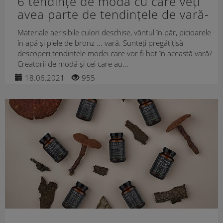
6 tendințe de modă cu care veți
avea parte de tendințele de vară-
modăo vară de neuitat
Materiale aerisibile culori deschise, vântul în păr, picioarele
în apă și piele de bronz ... vară. Sunteți pregătițisă
descoperi tendințele modei care vor fi hot în această vară?
Creatorii de modă și cei care au...
18.06.2021
955