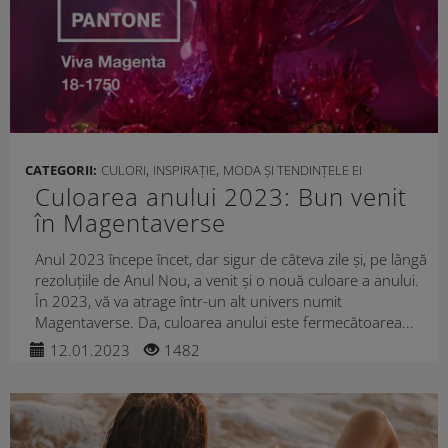
,
,
CATEGORII:
CULORI
INSPIRAȚIE
MODA ȘI TENDINȚELE EI
Culoarea anului 2023: Bun venit
în Magentaverse
Anul 2023 începe încet, dar sigur de câteva zile și, pe lângă
rezoluțiile de Anul Nou, a venit și o nouă culoare a anului.
În 2023, vă va atrage într-un alt univers numit
Magentaverse. Da, culoarea anului este fermecătoarea...
12.01.2023
1482