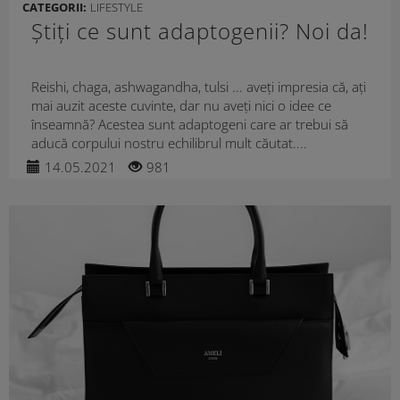
CATEGORII:
LIFESTYLE
Știți ce sunt adaptogenii? Noi da!
Reishi, chaga, ashwagandha, tulsi ... aveți impresia că, ați
mai auzit aceste cuvinte, dar nu aveți nici o idee ce
înseamnă? Acestea sunt adaptogeni care ar trebui să
aducă corpului nostru echilibrul mult căutat....
14.05.2021
981