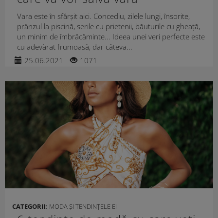
Vara este în sfârșit aici. Concediu, zilele lungi, însorite,
prânzul la piscină, serile cu prietenii, băuturile cu gheață,
un minim de îmbrăcăminte... Ideea unei veri perfecte este
cu adevărat frumoasă, dar câteva...
25.06.2021
1071
CATEGORII:
MODA ȘI TENDINȚELE EI