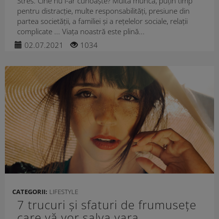
Stres. Cine nu l-ar cunoaște? Multă muncă, puțin timp
pentru distracție, multe responsabilități, presiune din
partea societății, a familiei și a rețelelor sociale, relații
complicate ... Viața noastră este plină...
02.07.2021
1034
CATEGORII:
LIFESTYLE
7 trucuri și sfaturi de frumusețe
care vă vor salva vara