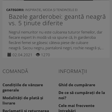
,
CATEGORII:
INSPIRAȚIE
MODA ȘI TENDINȚELE EI
Bazele garderobei: geantă neagră
vs. 5 ținute diferite
Negrul nemuritor nu este culoarea tuturor femeilor, dar
fiecare expert în modă vă va spune că, în garderoba
fiecărei femei se găsesc câteva piese de culoare
neagră. Sacou negru, pantalonii negri, rochie neagră și,...
02.04.2021
1270
COMANDĂ
INFORMAŢII
Condițiile de vânzare
Ghid de cumpărare
generale
De ce să cumpărați de la
Modalități de plată și
noi?
livrare
Cele mai frecvente
Reclamații și returnarea
întrebări