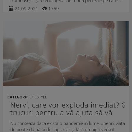
frumoase, ci și a tendințelor de modă perfecte pe care...
21.09.2021
1759
CATEGORII:
LIFESTYLE
Nervi, care vor exploda imediat? 6
trucuri pentru a vă ajuta să vă
relaxați
Nu contează dacă există o pandemie în lume, uneori, viața
de poate da bătăi de cap chiar și fără omniprezentul