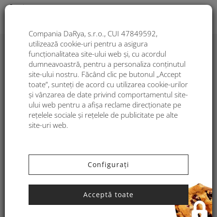
Togg
Compania DaRya, s.r.o., CUI 47849592,
utilizează cookie-uri pentru a asigura
funcționalitatea site-ului web și, cu acordul
dumneavoastră, pentru a personaliza conținutul
site-ului nostru. Făcând clic pe butonul „Accept
toate”, sunteți de acord cu utilizarea cookie-urilor
și vânzarea de date privind comportamentul site-
ului web pentru a afișa reclame direcționate pe
rețelele sociale și rețelele de publicitate pe alte
site-uri web.
CATEGORII:
LIFESTYLE
Configurați
7 sfaturi datorită cărora veți
străluci vara ca soarele
Acceptă toate
Prima zi de vară se apropie, dar temperaturile ridicate au
venit în urmă cu câteva săptămâni. Căldura poate da bătăi