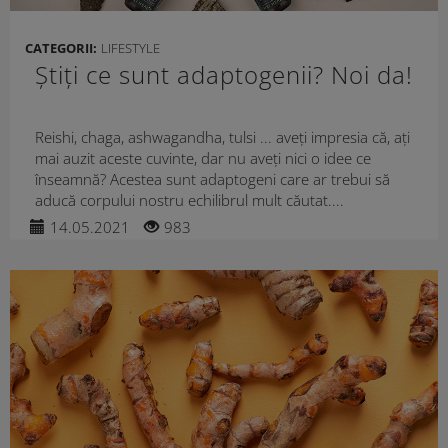
CATEGORII:
LIFESTYLE
Știți ce sunt adaptogenii? Noi da!
Reishi, chaga, ashwagandha, tulsi ... aveți impresia că, ați
mai auzit aceste cuvinte, dar nu aveți nici o idee ce
înseamnă? Acestea sunt adaptogeni care ar trebui să
aducă corpului nostru echilibrul mult căutat....
14.05.2021
983