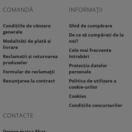
COMANDĂ
INFORMAŢII
Condițiile de vânzare
Ghid de cumpărare
generale
De ce să cumpărați de la
Modalități de plată și
noi?
livrare
Cele mai frecvente
Reclamații și returnarea
întrebări
produselor
Protecția datelor
Formular de reclamaţii
personale
Renunţarea la contract
Politica de utilizare a
cookie-urilor
Cookies
Condițiile concursurilor
CONTACTE
Despre marca Kbas