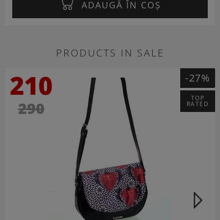
ADAUGĂ ÎN COȘ
PRODUCTS IN SALE
210
-27%
TOP
290
RATED
C