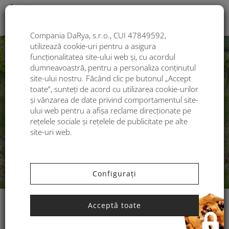
Togg
Compania DaRya, s.r.o., CUI 47849592,
Înapoi
Con
utilizează cookie-uri pentru a asigura
funcționalitatea site-ului web și, cu acordul
dumneavoastră, pentru a personaliza conținutul
site-ului nostru. Făcând clic pe butonul „Accept
toate”, sunteți de acord cu utilizarea cookie-urilor
și vânzarea de date privind comportamentul site-
ului web pentru a afișa reclame direcționate pe
rețelele sociale și rețelele de publicitate pe alte
site-uri web.
Configurați
Acceptă toate
YOUR TOP RATED PRODUCTS