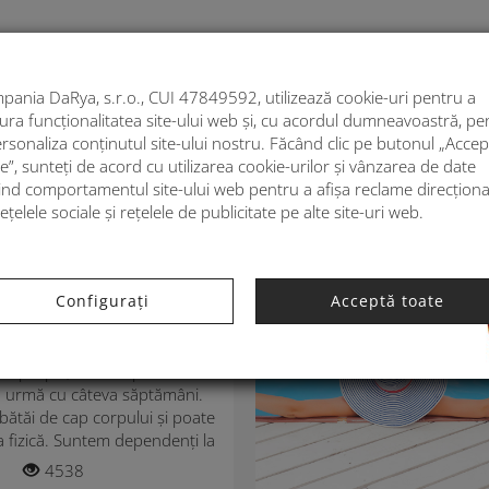
My k
pania DaRya, s.r.o., CUI 47849592, utilizează cookie-uri pentru a
ura funcționalitatea site-ului web și, cu acordul dumneavoastră, pe
RUCSACURI
ACCESORII DE MODĂ
DECORA
rsonaliza conținutul site-ului nostru. Făcând clic pe butonul „Accep
e”, sunteți de acord cu utilizarea cookie-urilor și vânzarea de date
vind comportamentul site-ului web pentru a afișa reclame direcțion
ețelele sociale și rețelele de publicitate pe alte site-uri web.
YLE
atorită cărora veți
Configurați
Acceptă toate
ara ca soarele
e apropie, dar temperaturile
în urmă cu câteva săptămâni.
bătăi de cap corpului și poate
a fizică. Suntem dependenți la
 aer...
4538