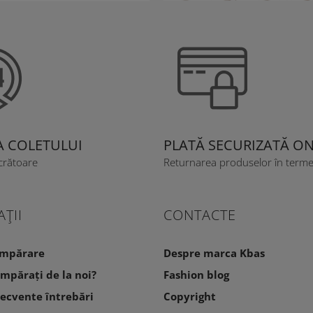
A COLETULUI
PLATĂ SECURIZATĂ ON
ucrătoare
Returnarea produselor în terme
ŢII
CONTACTE
umpărare
Despre marca Kbas
umpărați de la noi?
Fashion blog
recvente întrebări
Copyright