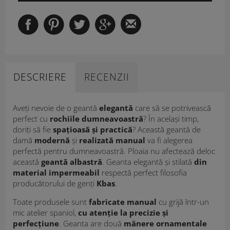
DESCRIERE
RECENZII
Aveți nevoie de o geantă
elegantă
care să se potrivească
perfect cu
rochiile dumneavoastră
? În același timp,
doriți să fie
spațioasă și practică
? Această geantă de
damă
modernă
și
realizată manual
va fi alegerea
perfectă pentru dumneavoastră. Ploaia nu afectează deloc
această
geantă albastră
. Geanta elegantă și stilată
din
material impermeabil
respectă perfect filosofia
producătorului de genți
Kbas
.
Toate produsele sunt
fabricate manual
cu grijă într-un
mic atelier spaniol,
cu atenție la precizie și
perfecțiune
. Geanta are două
mânere ornamentale