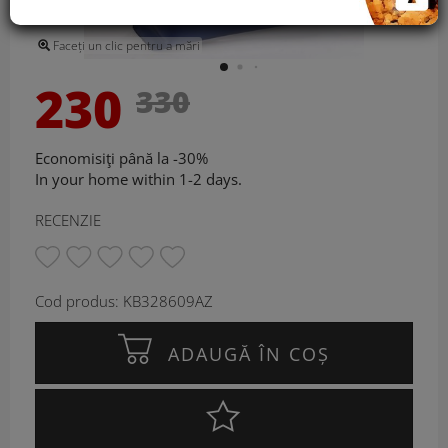
Faceți un clic pentru a mări
230
330
Economisiţi până la -30%
In your home within 1-2 days.
RECENZIE
Cod produs: KB328609AZ
ADAUGĂ ÎN COȘ