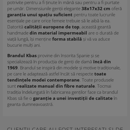
potrivite pentru a fi ținute în mână sau pentru a fi purtate
pe umăr. Dimensiunile genții elegante
38x17x32 cm
oferă
garanția unui spațiu suficient
pentru toate lucrurile
esențiale pe care orice femeie trebuie să le aibă la ea.
Datorită
calității europene de top
, această geantă
handmade
din material impermeabil
are o durată de
viață lungă, își menține
forma stabilă
și vă va aduce
bucurie mulți ani.
Brandul Kbas
provine din însorita Spanie și se
specializează în producția de genți de damă
încă din
1969
. Brandul se inspiră din modele și motive tradiționale,
pe care le adaptează astfel încât să respecte
toate
tendințele modei contemporane
. Toate produsele
sunt
realizate manual din fibre naturale
. Tocmai
tradiția îndelungată în fabricarea genților face ca brandul
Kbas să fie o
garanție a unei investiții de calitate
în
geanta dumneavoastră.
CLIENȚII CARE AU FOST INTERESAȚI ŞI DE