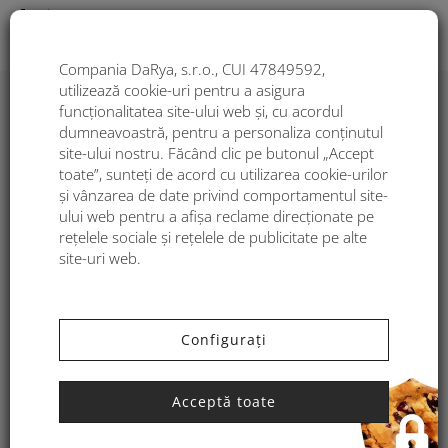
Togg
Compania DaRya, s.r.o., CUI 47849592,
utilizează cookie-uri pentru a asigura
funcționalitatea site-ului web și, cu acordul
Poşetă din material impermeabil
dumneavoastră, pentru a personaliza conținutul
Kbas cu mânere decorative
site-ului nostru. Făcând clic pe butonul „Accept
albastră
toate”, sunteți de acord cu utilizarea cookie-urilor
și vânzarea de date privind comportamentul site-
ului web pentru a afișa reclame direcționate pe
rețelele sociale și rețelele de publicitate pe alte
site-uri web.
Configurați
Acceptă toate